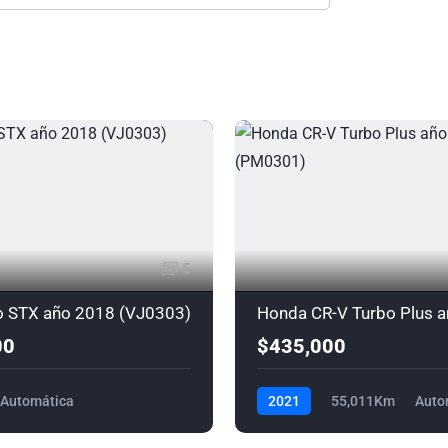
5
o STX año 2018 (VJ0303)
00
$435,000
Automática
2021
55,011Km
Auto