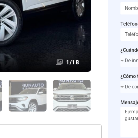
Teléfon
¿Cuándo
1
/
18
¿Cómo t
Mensaj