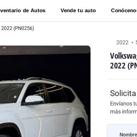
nventario de Autos
Vende tu auto
Conóceno
o 2022 (PN0256)
2022
Volkswa
2022 (P
Solicit
Envíanos t
más infor
Nombr