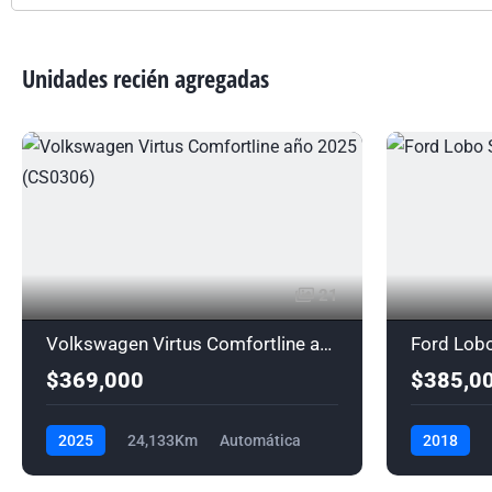
Unidades recién agregadas
21
Volkswagen Virtus Comfortline año 2025 (CS0306)
Ford Lob
$369,000
$385,0
2025
24,133Km
Automática
2018