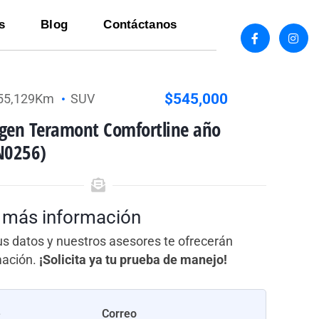
s
Blog
Contáctanos
$545,000
55,129Km
SUV
gen Teramont Comfortline año
N0256)
a más información
us datos y nuestros asesores te ofrecerán
mación.
¡Solicita ya tu prueba de manejo!
e
Correo