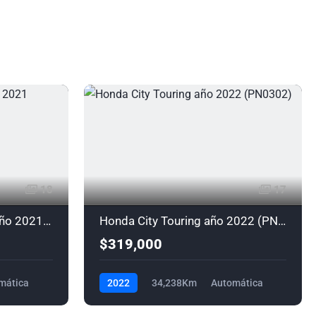
18
17
Honda CR-V Turbo Plus año 2021 (PM0301)
Honda City Touring año 2022 (PN0302)
$319,000
mática
2022
34,238Km
Automática