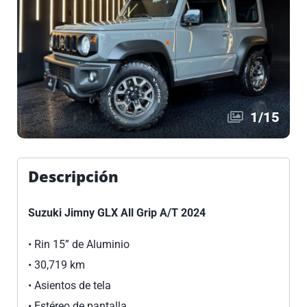
1
/
15
Descripción
Suzuki Jimny GLX All Grip A/T 2024
•⁠ ⁠Rin 15” de Aluminio
•⁠ ⁠30,719 km
•⁠ ⁠Asientos de tela
•⁠ ⁠Estéreo de pantalla