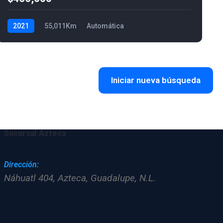
2021
55,011Km
Automática
Iniciar nueva búsqueda
Sucursal Azteca
Dirección:
Náhuatl 404, Azteca, Guadalupe, N.L.