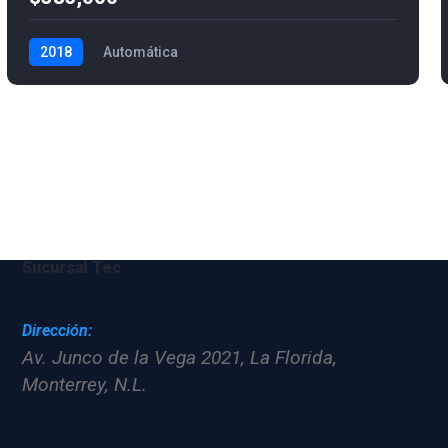
2018
Automática
Sucursal Tec
Dirección:
Av. Junco de la Vega 2021, La Florida,
Monterrey, N.L.