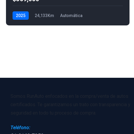
2025
24,133Km
Automática
Somos RunAuto enfocados en la compra/venta de autos
certificados. Te garantizamos un trato con transparencia y
seguridad en todo tu proceso de compra.
Teléfono: