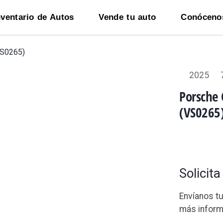
nventario de Autos
Vende tu auto
Conóceno
VS0265)
2025
Porsche
(VS0265
Solicit
Envíanos t
más inform