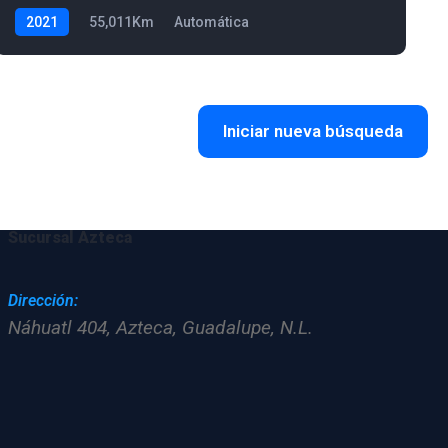
2021
55,011Km
Automática
Iniciar nueva búsqueda
Sucursal Azteca
Dirección:
Náhuatl 404, Azteca, Guadalupe, N.L.