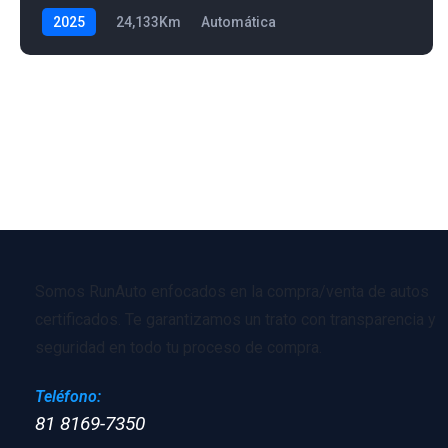
2025
24,133Km
Automática
Somos RunAuto enfocados en la compra/venta de autos
certificados. Te garantizamos un trato con transparencia y
seguridad en todo tu proceso de compra.
Teléfono:
81 8169-7350