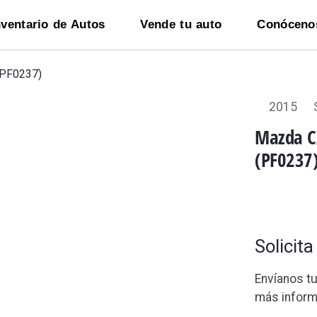
nventario de Autos
Vende tu auto
Conóceno
(PF0237)
2015
Mazda C
(PF0237
Solicit
Envíanos t
más inform