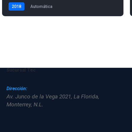
2018
Automática
Sucursal Tec
Dirección:
Av. Junco de la Vega 2021, La Florida,
Monterrey, N.L.