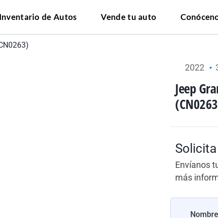
Inventario de Autos
Vende tu auto
Conócen
(CN0263)
2022
Jeep Gr
(CN0263
Solicit
Envíanos t
más infor
Nombr