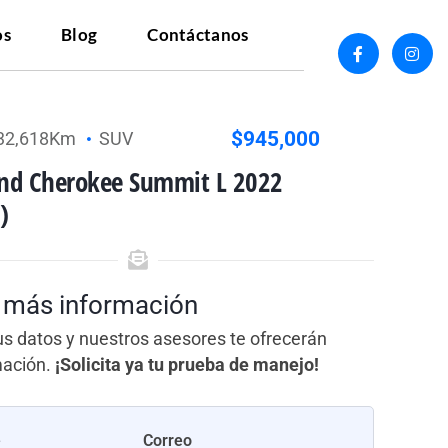
os
Blog
Contáctanos
$945,000
32,618Km
SUV
and Cherokee Summit L 2022
)
a más información
us datos y nuestros asesores te ofrecerán
mación.
¡Solicita ya tu prueba de manejo!
e
Correo